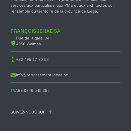
services aux particuliers, aux PME et aux architectes sur
l’ensemble du territoire de la province de Liège.
FRANÇOIS JEHAE SA
Voir l'adresse
Rue de la gare, 34
sur Google Maps
4950 Waimes
Téléphoner au
+32 495 17 80 53
Envoyer un mal à
info@terrassement-jehae.be
TVA
BE 0746 545 355
SUIVEZ-NOUS SUR
FACEBOOK