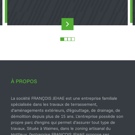
Pied de page
À PROPOS
La société FRANÇOIS JEHAE est une entreprise familiale
spécialisée dans les travaux de terrassement,
d’aménagements extérieurs, d’égouttage, de drainage, de
démolition depuis plus de 15 ans. L’entreprise possède son
propre parc d’engins qui permet d’assurer tout type de
travaux. Située à Waimes, dans le zoning artisanal du
Hottleux, l’entreprise FRANÇOIS JEHAE propose ses