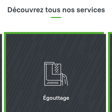
Découvrez tous nos services
En savoir plus
E
Égouttage